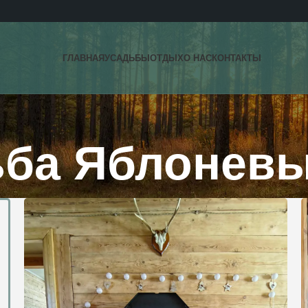
ГЛАВНАЯ
УСАДЬБЫ
ОТДЫХ
О НАС
КОНТАКТЫ
ьба Яблоневы